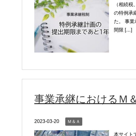
（相続税
の特例承
た。 事
間限 […]
事業承継におけるＭ
2023-03-20
Ｍ＆Ａ
本サイト