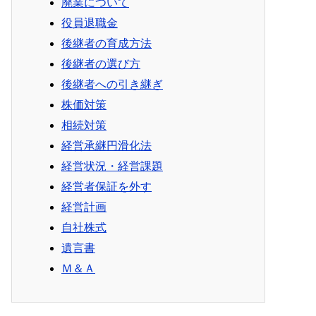
廃業について
役員退職金
後継者の育成方法
後継者の選び方
後継者への引き継ぎ
株価対策
相続対策
経営承継円滑化法
経営状況・経営課題
経営者保証を外す
経営計画
自社株式
遺言書
Ｍ＆Ａ