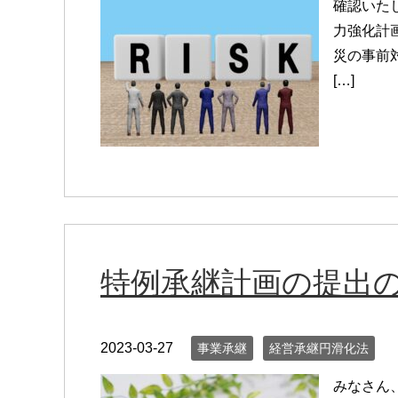
確認いた
力強化計
災の事前
[…]
特例承継計画の提出
2023-03-27
事業承継
経営承継円滑化法
みなさん